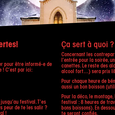
ertes!
Ça sert à quoi ?
Concernant les contrepart
l’entrée pour la soirée, u
er pour être informé-e de
canettes. Le reste des alc
! C’est par ici:
alcool fort…) sera prix li
Pour chaque heure de bén
aussi un bon boisson (uti
Pour la déco, le montage, 
jusqu’au festival. T’es
festival : 8 heures de tra
s peur de te les salir ?
bons boissons). En dessou
al !
te seront confiés.