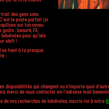
s ça, tu te la coules
rtrait des gens sans
’est le poste parfait (si
papillons sur ton neveu
s goûts : beauté, FX,
 bénévoles pour qu’iels
r shift !
 se tient à ta presque
te :
des disponibilités qui changent ou n’importe quoi d’aut
éma, merci de nous contacter via l’adresse mail bene
re de nos recherches de bénévoles, inscris-toi à notre
N