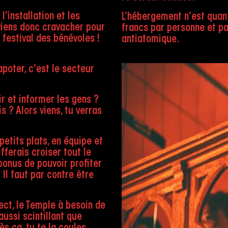
l’installation et les
L’hébergement n’est quant 
 viens donc cravacher pour
francs par personne et pa
e festival des bénévoles !
antiatomique.
apoter, c’est le secteur
ir et informer les gens ?
 ? Alors viens, tu verras
etits plats, en équipe et
fferais croiser tout le
bonus de pouvoir profiter
 Il faut par contre être
ect, le Temple à besoin de
aussi scintillant que